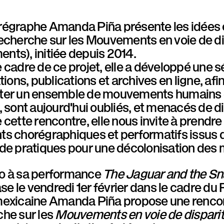
régraphe Amanda Piña présente les idées
recherche sur les Mouvements en voie de 
nts), initiée depuis 2014.
 cadre de ce projet, elle a développé une
ations, publications et archives en ligne, af
ter un ensemble de mouvements humains qu
, sont aujourd'hui oubliés, et menacés de di
 cette rencontre, elle nous invite à prend
s chorégraphiques et performatifs issus d
 de pratiques pour une décolonisation de
o à sa performance
The Jaguar and the S
 le vendredi 1er février dans le cadre du F
mexicaine Amanda Piña propose une rencon
che sur les
Mouvements en voie de disparit