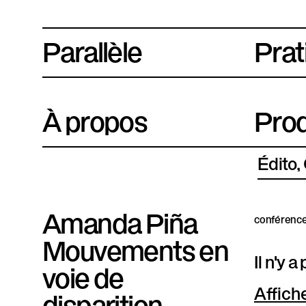
Parallèle
P
Prat
l
a
À propos
Prod
t
e
Édito
f
o
Amanda Piña
conférenc
r
Mouvements en
Il n'y 
m
voie de
e
Affich
disparition