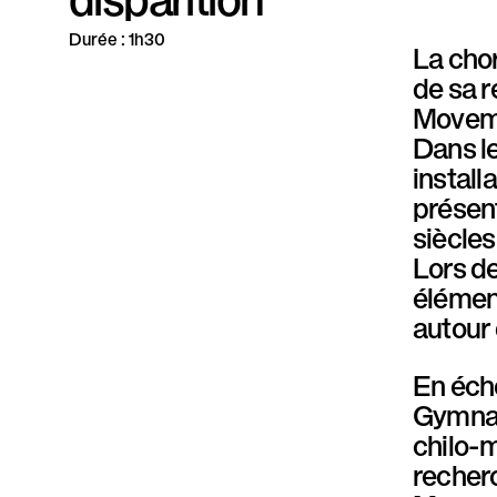
P
Durée : 1h30
La cho
a
de sa 
r
Moveme
Dans le
a
install
l
présen
siècles
l
Lors de
è
élément
autour
l
e
En éch
Gymnase
chilo-
recher