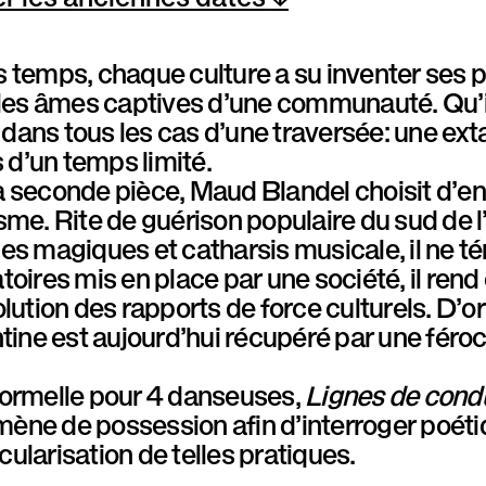
 temps, chaque culture a su inventer ses pr
 les âmes captives d’une communauté. Qu’im
it dans tous les cas d’une traversée: une exta
rs d’un temps limité.
 seconde pièce, Maud Blandel choisit d’enqu
sme. Rite de guérison populaire du sud de l’
ues magiques et catharsis musicale, il ne
toires mis en place par une société, il re
olution des rapports de force culturels. D’ori
entine est aujourd’hui récupéré par une f
formelle pour 4 danseuses,
Lignes de cond
ène de possession afin d’interroger poéti
ularisation de telles pratiques.