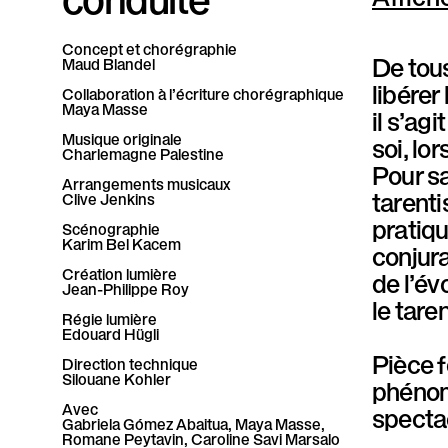
P
Concept et chorégraphie
a
De tous
Maud Blandel
libérer
r
Collaboration à l’écriture chorégraphique
Maya Masse
il s’ag
a
Musique originale
soi, lo
Charlemagne Palestine
Pour sa
l
Arrangements musicaux
tarenti
Clive Jenkins
l
pratiq
Scénographie
Karim Bel Kacem
conjura
è
Création lumière
de l’év
Jean-Philippe Roy
l
le tar
Régie lumière
e
Edouard Hügli
Pièce 
Direction technique
Silouane Kohler
phénom
Avec
spectac
Gabriela Gómez Abaitua, Maya Masse,
Romane Peytavin, Caroline Savi Marsalo