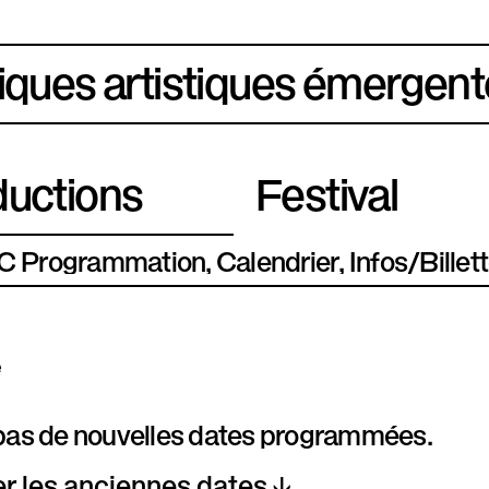
iques artistiques émergent
uctions
Festival
Programmation
Calendrier
Infos/Billett
e
a pas de nouvelles dates programmées.
er les anciennes dates