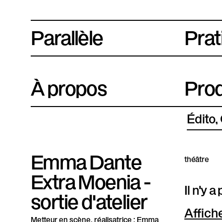
Parallèle
P
Prat
l
a
À propos
Prod
t
e
Édito
f
o
Emma Dante
théâtre
r
Extra Moenia -
Il n'y 
m
sortie d'atelier
e
Affich
Metteur en scène, réalisatrice : Emma