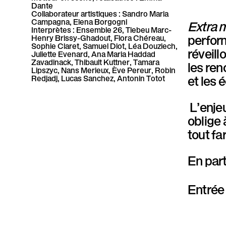
P
Dante
Collaborateur artistiques : Sandro Maria
Campagna, Elena Borgogni
Extra 
a
Interprètes : Ensemble 26, Tiebeu Marc-
perform
Henry Brissy-Ghadout, Flora Chéreau,
r
Sophie Claret, Samuel Diot, Léa Douziech,
réveill
Juliette Evenard, Ana Maria Haddad
Zavadinack, Thibault Kuttner, Tamara
les ren
a
Lipszyc, Nans Merieux, Ève Pereur, Robin
et les
Redjadj, Lucas Sanchez, Antonin Totot
l
L’enjeu
l
oblige
è
tout fa
l
En par
e
Entrée 