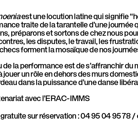
moenia
est une locution latine qui signifie “h
ance traite de la tarantelle d’une journée
ons, préparons et sortons de chez nous pour
contres, les disputes, le travail, les frustrat
 échecs forment la mosaïque de nos journé
 de la performance est de s’affranchir du m
 à jouer un rôle en dehors des murs domes
rdeau dans la puissance d’une danse libératri
tenariat avec l’ERAC-IMMS
gratuite sur réservation : 04 95 04 95 78