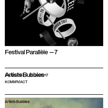
Festival Parallèle —7
Artists Bubbles
24 Jan 2017
—
29 Jan 2017
KOMM'N'ACT
Artists Bubbles