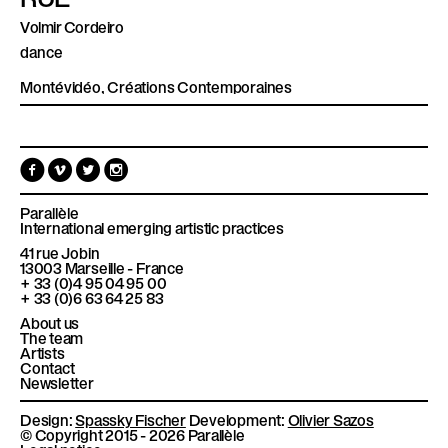
Volmir Cordeiro
dance
Montévidéo, Créations Contemporaines
F
V
T
I
a
i
w
n
c
m
i
s
e
e
t
t
Parallèle
b
o
t
a
International emerging artistic practices
o
e
g
41 rue Jobin
o
r
r
13003
Marseille - France
k
a
+ 33 (0)4 95 04 95 00
m
+ 33 (0)6 63 64 25 83
About us
The team
Artists
Contact
Newsletter
Design:
Spassky Fischer
Development:
Olivier Sazos
© Copyright 2015 - 2026 Parallèle