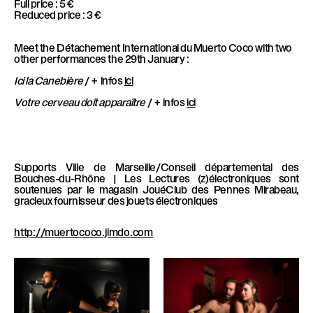
Full price : 5 €
Reduced price : 3 €
Meet the Détachement International du Muerto Coco with two
other performances the 29th January :
Ici la Canebière
/ + infos
ici
Votre cerveau doit apparaître
/ + infos
ici
Supports
Ville de Marseille/Conseil départemental des
Bouches-du-Rhône | Les Lectures (z)électroniques sont
soutenues par le magasin JouéClub des Pennes Mirabeau,
gracieux fournisseur des jouets électroniques
http://muertococo.jimdo.com