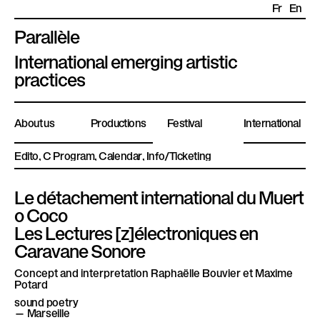
Fr
En
Parallèle
P
International emerging artistic
l
practices
a
t
About us
Productions
Festival
International
e
f
Edito
Program
Calendar
Info/Ticketing
o
r
Le détachement international du Muert
m
o Coco
e
Les Lectures [z]électroniques en
P
Caravane Sonore
a
r
Concept and interpretation
Raphaëlle Bouvier et Maxime
Potard
a
sound poetry
l
— Marseille