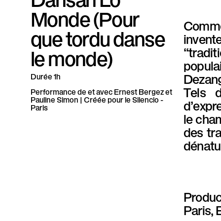
P
Monde (Pour
Comment
a
que tordu danse
invent
r
“tradi
le monde)
popula
a
Dezang
Durée
1h
l
Tels d
Performance de et avec
Ernest Bergez et
Pauline Simon |
Créée pour
le Silencio -
d’expre
l
Paris
le cham
è
des tr
dénatur
l
e
Produc
Paris, 