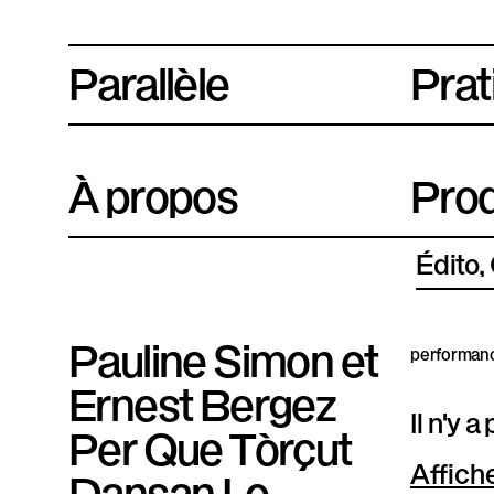
Parallèle
P
Prat
l
a
À propos
Prod
t
e
Édito
f
o
Pauline Simon et
performanc
r
Ernest Bergez
Il n'y 
m
Per Que Tòrçut
e
Affich
Dansan Lo