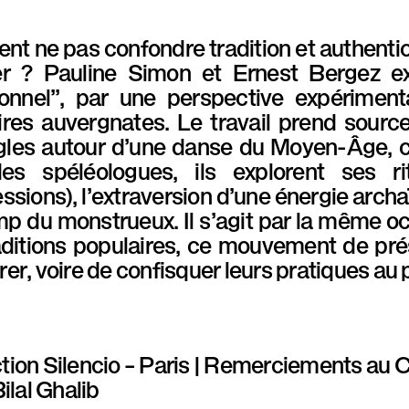
 ne pas confondre tradition et authentici
er ? Pauline Simon et Ernest Bergez exp
tionnel”, par une perspective expérime
ires auvergnates. Le travail prend sourc
les autour d’une danse du Moyen-Âge, cen
es spéléologues, ils explorent ses ri
ssions), l’extraversion d’une énergie archaï
p du monstrueux. Il s’agit par la même occa
aditions populaires, ce mouvement de prés
er, voire de confisquer leurs pratiques au 
tion
Silencio – Paris |
Remerciements
au C
Bilal Ghalib