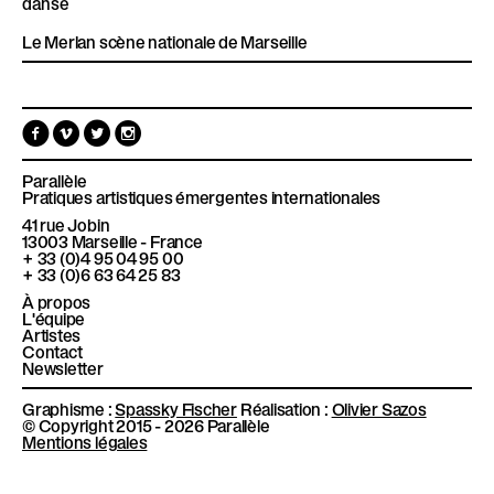
danse
Le Merlan scène nationale de Marseille
F
V
T
I
a
i
w
n
c
m
i
s
e
e
t
t
Parallèle
b
o
t
a
Pratiques artistiques émergentes internationales
o
e
g
41 rue Jobin
o
r
r
13003
Marseille - France
k
a
+ 33 (0)4 95 04 95 00
m
+ 33 (0)6 63 64 25 83
À propos
L'équipe
Artistes
Contact
Newsletter
Graphisme :
Spassky Fischer
Réalisation :
Olivier Sazos
© Copyright 2015 - 2026 Parallèle
Mentions légales