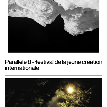
l
è
l
e
Parallèle 8 - festival de la jeune création
internationale