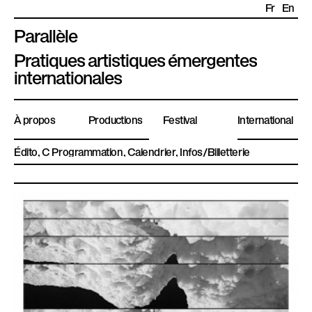
Fr
En
Parallèle
P
Pratiques artistiques émergentes
l
internationales
a
t
À propos
Productions
Festival
International
e
f
Édito
Programmation
Calendrier
Infos/Billetterie
o
r
m
e
P
a
r
a
l