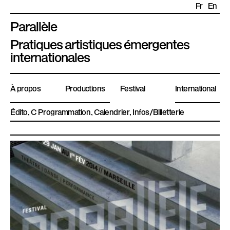
Fr
En
Parallèle
P
Pratiques artistiques émergentes
l
internationales
a
t
À propos
Productions
Festival
International
e
f
Édito
Programmation
Calendrier
Infos/Billetterie
o
r
m
e
P
a
r
a
l