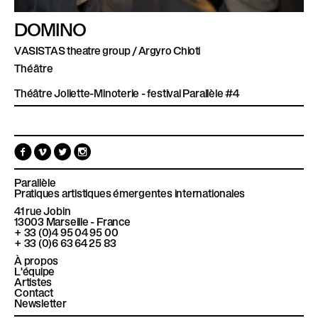
DOMINO
VASISTAS theatre group / Argyro Chioti
Théâtre
Théâtre Joliette-Minoterie - festival Parallèle #4
F
V
T
I
a
i
w
n
c
m
i
s
e
e
t
t
Parallèle
b
o
t
a
Pratiques artistiques émergentes internationales
o
e
g
41 rue Jobin
o
r
r
13003
Marseille - France
k
a
+ 33 (0)4 95 04 95 00
m
+ 33 (0)6 63 64 25 83
À propos
L'équipe
Artistes
Contact
Newsletter