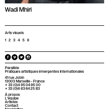
Wadi Mhiri
Arts visuels
1
2
3
4
5
6
F
V
T
I
a
i
w
n
c
m
i
s
e
e
t
t
Parallèle
b
o
t
a
Pratiques artistiques émergentes internationales
o
e
g
41 rue Jobin
o
r
r
13003
Marseille - France
k
a
+ 33 (0)4 95 04 95 00
m
+ 33 (0)6 63 64 25 83
À propos
L'équipe
Artistes
Contact
Newsletter