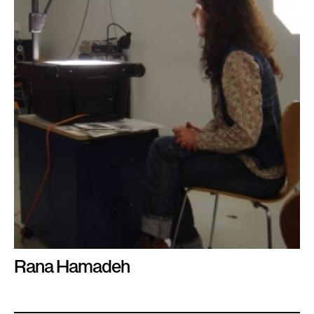
l
è
l
e
Rana Hamadeh