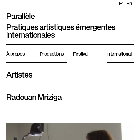
Fr
En
Parallèle
P
Pratiques artistiques émergentes
l
internationales
a
t
À propos
Productions
Festival
International
e
f
o
Artistes
r
m
Radouan Mriziga
e
P
a
r
a
l