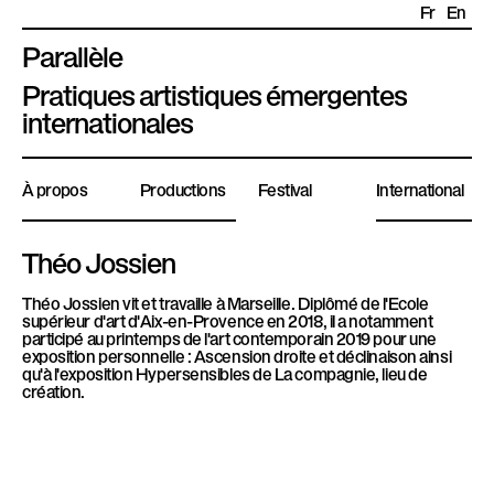
Fr
En
Parallèle
P
Pratiques artistiques émergentes
l
internationales
a
t
À propos
Productions
Festival
International
e
f
o
Théo Jossien
r
Théo Jossien vit et travaille à Marseille. Diplômé de l'Ecole
m
supérieur d'art d'Aix-en-Provence en 2018, il a notamment
e
participé au printemps de l'art contemporain 2019 pour une
exposition personnelle : Ascension droite et déclinaison ainsi
P
qu'à l'exposition Hypersensibles de La compagnie, lieu de
a
création.
r
a
l