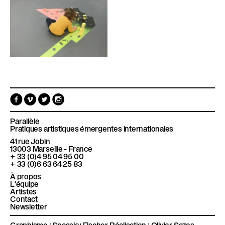
F
V
T
I
a
i
w
n
c
m
i
s
e
e
t
t
Parallèle
b
o
t
a
Pratiques artistiques émergentes internationales
o
e
g
41 rue Jobin
o
r
r
13003
Marseille - France
k
a
+ 33 (0)4 95 04 95 00
m
+ 33 (0)6 63 64 25 83
À propos
L'équipe
Artistes
Contact
Newsletter
Graphisme :
Spassky Fischer
Réalisation :
Olivier Sazos