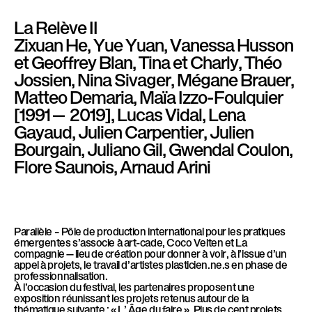
l
è
La Relève II
l
Zixuan He, Yue Yuan, Vanessa Husson
e
et Geoffrey Blan, Tina et Charly, Théo
Jossien, Nina Sivager, Mégane Brauer,
Matteo Demaria, Maïa Izzo-Foulquier
[1991— 2019], Lucas Vidal, Lena
Gayaud, Julien Carpentier, Julien
Bourgain, Juliano Gil, Gwendal Coulon,
Flore Saunois, Arnaud Arini
Parallèle – Pôle de production international pour les pratiques
émergentes s’associe à art-cade, Coco Velten et La
compagnie—lieu de création pour donner à voir, à l’issue d’un
appel à projets, le travail d’artistes plasticien.ne.s en phase de
professionnalisation.
À l’occasion du festival, les partenaires proposent une
exposition réunissant les projets retenus autour de la
thématique suivante : « L’ Âge du faire ». Plus de cent projets