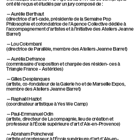
ont été reçus et étudiés par un jury composé de :
—Aurélie Berthaut
(directrice d’art-cade, présidente de la Semaine Pop
Philosophie et cofondatrice de l’Agence Collective dédiée à
l’accompagnement d’artistes et à l’initiative des Ateliers Jeanne
Barret)
—Lou Colombani
(directrice de Parallèle, membre des Ateliers Jeanne Barret)
—Aurélia Defrance
(commissaire d’exposition et chargée des résiden- ces à
Triangle France – Astérides)
—Gilles Desplanques
(artiste, co-fondateur de la Galerie ho et de Marseille Expos,
membre des Ateliers Jeanne Barret)
—Raphaël Haziot
(coordinateur artistique à Yes We Camp)
—Paul-Emmanuel Odin
(artiste, directeur de La compagnie, lieu de création et
professeur à l’École supérieure d’art d’Aix-en-Provence)
—Abraham Poincheval
(artiste et professeur à l’École supérieure d’art d’Aix-en-