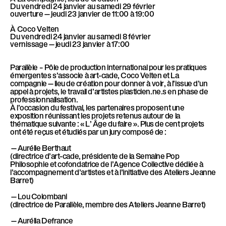
Du vendredi 24 janvier au samedi 29 février
ouverture—jeudi 23 janvier de 11:00 à 19:00
À Coco Velten
Du vendredi 24 janvier au samedi 8 février
vernissage—jeudi 23 janvier à 17:00
Parallèle – Pôle de production international pour les pratiques
émergentes s’associe à art-cade, Coco Velten et La
compagnie—lieu de création pour donner à voir, à l’issue d’un
appel à projets, le travail d’artistes plasticien.ne.s en phase de
professionnalisation.
À l’occasion du festival, les partenaires proposent une
exposition réunissant les projets retenus autour de la
thématique suivante : « L’ Âge du faire ». Plus de cent projets
ont été reçus et étudiés par un jury composé de :
—Aurélie Berthaut
(directrice d’art-cade, présidente de la Semaine Pop
Philosophie et cofondatrice de l’Agence Collective dédiée à
l’accompagnement d’artistes et à l’initiative des Ateliers Jeanne
Barret)
—Lou Colombani
(directrice de Parallèle, membre des Ateliers Jeanne Barret)
—Aurélia Defrance