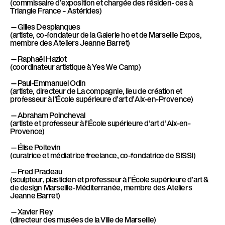
(commissaire d’exposition et chargée des résiden- ces à
Triangle France – Astérides)
—Gilles Desplanques
(artiste, co-fondateur de la Galerie ho et de Marseille Expos,
membre des Ateliers Jeanne Barret)
—Raphaël Haziot
(coordinateur artistique à Yes We Camp)
—Paul-Emmanuel Odin
(artiste, directeur de La compagnie, lieu de création et
professeur à l’École supérieure d’art d’Aix-en-Provence)
—Abraham Poincheval
(artiste et professeur à l’École supérieure d’art d’Aix-en-
Provence)
—Élise Poitevin
(curatrice et médiatrice freelance, co-fondatrice de SISSI)
—Fred Pradeau
(sculpteur, plasticien et professeur à l’École supérieure d’art &
de design Marseille-Méditerranée, membre des Ateliers
Jeanne Barret)
—Xavier Rey
(directeur des musées de la Ville de Marseille)