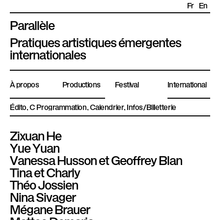
Fr
En
Parallèle
P
Pratiques artistiques émergentes
l
internationales
a
t
À propos
Productions
Festival
International
e
f
Édito
Programmation
Calendrier
Infos/Billetterie
o
r
Zixuan He
m
Yue Yuan
e
Vanessa Husson et Geoffrey Blan
P
Tina et Charly
a
Théo Jossien
r
Nina Sivager
a
Mégane Brauer
l