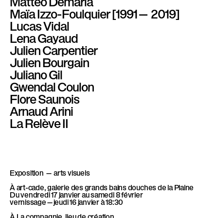
Matteo Demaria
l
Maïa Izzo-Foulquier [1991— 2019]
è
Lucas Vidal
l
Lena Gayaud
e
Julien Carpentier
Julien Bourgain
Juliano Gil
Gwendal Coulon
Flore Saunois
Arnaud Arini
La Relève II
Exposition — arts visuels
À art-cade, galerie des grands bains douches de la Plaine
Du vendredi 17 janvier au samedi 8 février
vernissage—jeudi 16 janvier à 18:30
À La compagnie, lieu de création