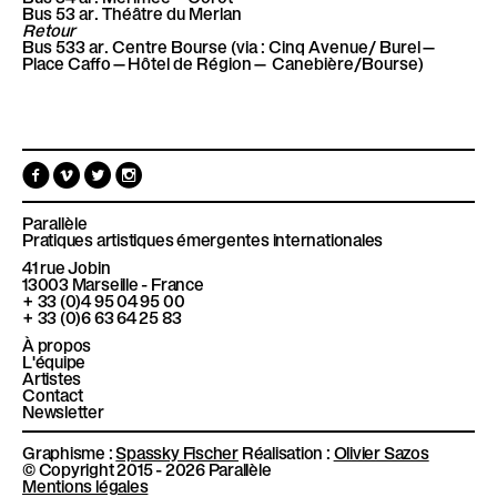
Bus 53 ar. Théâtre du Merlan
Retour
Bus 533 ar. Centre Bourse (via : Cinq Avenue/ Burel—
Place Caffo—Hôtel de Région— Canebière/Bourse)
F
V
T
I
a
i
w
n
c
m
i
s
e
e
t
t
Parallèle
b
o
t
a
Pratiques artistiques émergentes internationales
o
e
g
41 rue Jobin
o
r
r
13003
Marseille - France
k
a
+ 33 (0)4 95 04 95 00
m
+ 33 (0)6 63 64 25 83
À propos
L'équipe
Artistes
Contact
Newsletter
Graphisme :
Spassky Fischer
Réalisation :
Olivier Sazos
© Copyright 2015 - 2026 Parallèle
Mentions légales