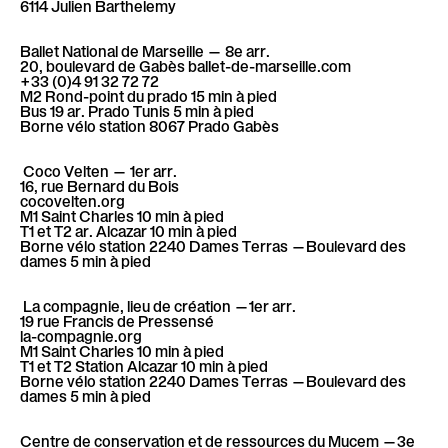
e
6114 Julien Barthelemy
e
Ballet National de Marseill
e — 8e arr.
m
20, boulevard de Gabès ballet-de-marseille.com
+33 (0)4 91 32 72 72
M2 Rond-point du prado 15 min à pied
n
Bus 19 ar. Prado Tunis 5 min à pied
e
Borne vélo station 8067 Prado Gabès
t
Coco Velten
— 1er arr.
n
16, rue Bernard du Bois
cocovelten.org
M1 Saint Charles 10 min à pied
T1 et T2 ar. Alcazar 10 min à pied
t
Borne vélo station 2240 Dames Terras —Boulevard des
dames 5 min à pied
La compagnie, lieu de création
—1er arr.
19 rue Francis de Pressensé
la-compagnie.org
M1 Saint Charles 10 min à pied
T1 et T2 Station Alcazar 10 min à pied
Borne vélo station 2240 Dames Terras —Boulevard des
dames 5 min à pied
Centre de conservation et de ressources du Mucem
—3e