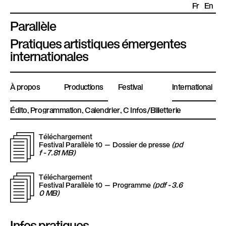
Fr
En
Parallèle
P
Pratiques artistiques émergentes
l
internationales
a
t
À propos
Productions
Festival
International
e
f
Édito
Programmation
Calendrier
Infos/Billetterie
o
r
Téléchargement
T
m
(pd
Festival Parallèle 10 — Dossier de presse
f - 7.81 MB)
e
P
é
Téléchargement
T
a
(pdf - 3.6
Festival Parallèle 10 — Programme
r
0 MB)
l
a
é
l
Infos pratiques