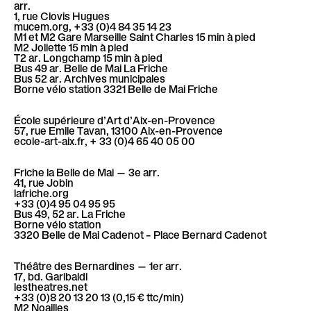
arr.
1, rue Clovis Hugues
mucem.org, +33 (0)4 84 35 14 23
M1 et M2 Gare Marseille Saint Charles 15 min à pied
M2 Joliette 15 min à pied
T2 ar. Longchamp 15 min à pied
Bus 49 ar. Belle de Mai La Friche
Bus 52 ar. Archives municipales
Borne vélo station 3321 Belle de Mai Friche
École supérieure d’Art d’Aix-en-Provence
57, rue Emile Tavan, 13100 Aix-en-Provence
ecole-art-aix.fr, + 33 (0)4 65 40 05 00
Friche la Belle de Ma
i — 3e arr.
41, rue Jobin
lafriche.org
+33 (0)4 95 04 95 95
Bus 49, 52 ar. La Friche
Borne vélo station
3320 Belle de Mai Cadenot – Place Bernard Cadenot
Théâtre des Bernardines
— 1er arr.
17, bd. Garibaldi
lestheatres.net
+33 (0)8 20 13 20 13 (0,15 € ttc/min)
M2 Noailles