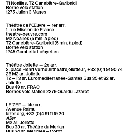
T1 Noailles, T2 Canebière-Garibaldi
Borne vélo station
1275 Julien 3 Mages
Théâtre de l’Œuvre
— 1er arr.
1, rue Mission de France
theatre-oeuvre.com
M2 Noailles (5 min. à pied)
T2 Canebière-Garibaldi (5 min. à pied)
Borne vélo station
1245 Gambetta Lafayettes
Théâtre Joliette
— 2e arr.
2, place Henri Verneuil theatrejoliette.fr, +33 (0)4 91 90 74
28 M2 ar. Joliette
T2—T3 ar. Euromediterranée-Gantés Bus 35 et 82 ar.
Joliette
Bus 49 ar. FRAC
Bornes vélo station 2279 Quai du Lazaret
LE ZEF
— 14e arr.
Avenue Raimu
lezef.org, +33 (0)4 91 11 19 20
Aller
M2 ar. Joliette
Bus 33 ar. Théâtre du Merlan
Bus 34 ar. Mérimée—Corot