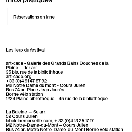
é
l
l
è
l
Réservations en ligne
c
e
é
h
c
Les lieux du festival
a
h
art-cade - Galerie des Grands Bains Douches de la
Plaine
— 1er arr.
35 bis, rue de la bibliothèque
r
art-cade.org
a
+33 (0)4 91 47 87 92
M2 Notre Dame du mont – Cours Julien
Bus 74 ar. Place Jean Jaurès
g
Borne vélo station
r
1224 Plaine bibliothèque – 45 rue de la bibliothèque
e
La Baleine
— 6e arr.
g
59 Cours Julien
labaleinemarseille.com, + 33 (0)4 13 25 17 17
M2 Notre-Dame-du-Mont—Cours Julien
m
Bus 74 ar. Métro Notre-Dame-du-Mont Borne vélo station