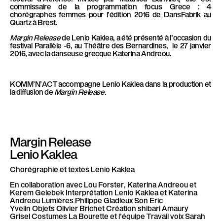
commissaire de la programmation focus Grece : 4
chorégraphes femmes pour l’édition 2016 de DansFabrik au
Quartz à Brest.
Margin
Release
de Lenio Kaklea, a été présenté à l’occasion du
festival Parallèle -6, au Théâtre des Bernardines, le 27 janvier
2016, avec la danseuse grecque Katerina Andreou.
KOMM’N’ACT accompagne Lenio Kaklea dans la production et
la diffusion de
Margin
Release
.
Margin Release
Lenio Kaklea
Chorégraphie et textes
Lenio Kaklea
En collaboration avec
Lou Forster, Katerina Andreou et
Kerem Gelebek
Interprétation
Lenio Kaklea et Katerina
Andreou
Lumières
Philippe Gladieux
Son
Eric
Yvelin
Objets
Olivier Brichet
Création
shibari
Amaury
Grisel
Costumes
La Bourette et l’équipe
Travail
voix
Sarah