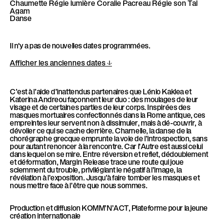
Chaumette
Régie lumière
Coralie Pacreau
Régie son
Tal
Agam
Danse
Il n'y a pas de nouvelles dates programmées.
Afficher les anciennes dates
C’est à l’aide d’inattendus partenaires que Lénio Kaklea et
Katerina Andreou façonnent leur duo : des moulages de leur
visage et de certaines parties de leur corps. Inspirées des
masques mortuaires confectionnés dans la Rome antique, ces
empreintes leur servent non à dissimuler, mais à dé-couvrir, à
dévoiler ce qui se cache derrière. Charnelle, la danse de la
chorégraphe grecque emprunte la voie de l’introspection, sans
pour autant renoncer à la rencontre. Car l’Autre est aussi celui
dans lequel on se mire. Entre réversion et reflet, dédoublement
et déformation, Margin Release trace une route qui joue
sciemment du trouble, privilégiant le négatif à l’image, la
révélation à l’exposition. Jusqu’à faire tomber les masques et
nous mettre face à l’être que nous sommes.
Production et diffusion KOMM’N’ACT, Plateforme pour la jeune
création internationale