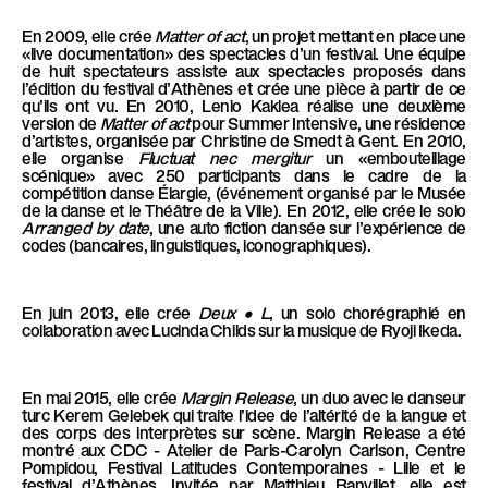
l
è
En 2009, elle crée
Matter
of
act
, un projet mettant en place une
«live documentation» des spectacles d’un festival. Une équipe
l
de huit spectateurs assiste aux spectacles proposés dans
l’édition du festival d’Athènes et crée une pièce à partir de ce
e
qu’ils ont vu. En 2010, Lenio Kaklea réalise une deuxième
version de
Matter
of
act
pour Summer Intensive, une résidence
d’artistes, organisée par Christine de Smedt à Gent. En 2010,
elle organise
Fluctuat
nec
mergitur
un «embouteillage
scénique» avec 250 participants dans le cadre de la
compétition danse Élargie, (événement organisé par le Musée
de la danse et le Théâtre de la Ville). En 2012, elle crée le solo
Arranged
by
date
, une auto fiction dansée sur l’expérience de
codes (bancaires, linguistiques, iconographiques).
En juin 2013, elle crée
Deux
•
L
, un solo chorégraphié en
collaboration avec Lucinda Childs sur la musique de Ryoji Ikeda.
En mai 2015, elle crée
Margin
Release
, un duo avec le danseur
turc Kerem Gelebek qui traite l’idee de l’altérité de la langue et
des corps des interprètes sur scène. Margin Release a été
montré aux CDC - Atelier de Paris-Carolyn Carlson, Centre
Pompidou, Festival Latitudes Contemporaines - Lille et le
festival d’Athènes. Invitée par Matthieu Banvillet, elle est