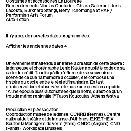
Costumes et accessoires
La Bourette
Remerciements
Nicolas Couturier, Chiara Gallerani, Joris
Lacoste, Burkhard Stangl, Betty Tchomanga et PAF /
Performing Arts Forum
Auto-fiction
Il n'y a pas de nouvelles dates programmées.
Afficher les anciennes dates
Un événement inattendu a entraîné la création de cette œuvre :
la danseuse et chorégraphe Lenio Kaklea a oublié le code de sa
carte de crédit. Tandis qu'elle s'efforce de se souvenir sur
scène de ce que "la mémoire a occulté", elle compose une
histoire qui oscille entre le réel et l'imaginaire. En tant
qu'observatrice et observée, elle pose une question au public:
"À une époque aussi automatisée que la nôtre, qu'est-ce qu'un
trou de mémoire signifie ?" Tasos Koukoutas, Athens festival
Production
Bi-p Association
Coproduction
musée de la danse, CCNRB (Rennes), Centre
national de théâtre et de la danse d'Athènes, E.KE.THE.X
Soutien
la Ménagerie de verre (Paris), CNDC (Angers), CND
(Pantin), Workspace Brussels