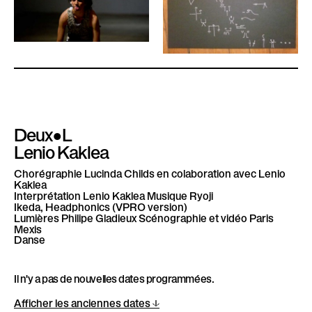
Deux•L
Lenio Kaklea
Chorégraphie
Lucinda Childs en colaboration avec Lenio
Kaklea
Interprétation
Lenio Kaklea
Musique
Ryoji
Ikeda, Headphonics (VPRO version)
Lumières
Philipe Gladieux
Scénographie et vidéo
Paris
Mexis
Danse
Il n'y a pas de nouvelles dates programmées.
Afficher les anciennes dates