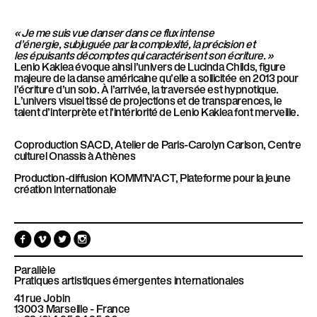
« Je me suis vue danser dans ce flux intense
d’énergie, subjuguée par la complexité, la précision et
les épuisants décomptes qui caractérisent son écriture. »
Lenio Kaklea évoque ainsi l’univers de Lucinda Childs, figure
majeure de la danse américaine qu’elle a sollicitée en 2013 pour
l’écriture d’un solo. À l’arrivée, la traversée est hypnotique.
L’univers visuel tissé de projections et de transparences, le
talent d’interprète et l’intériorité de Lenio Kaklea font merveille.
Coproduction
SACD, Atelier de Paris-Carolyn Carlson, Centre
culturel Onassis à Athènes
Production-diffusion KOMM'N'ACT, Plateforme pour la jeune
création internationale
F
V
T
I
a
i
w
n
c
m
i
s
e
e
t
t
Parallèle
b
o
t
a
Pratiques artistiques émergentes internationales
o
e
g
41 rue Jobin
o
r
r
13003
Marseille - France
k
a