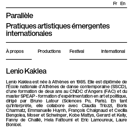
Fr
En
Parallèle
P
Pratiques artistiques émergentes
l
internationales
a
t
À propos
Productions
Festival
International
e
f
o
Lenio Kaklea
r
Lenio
Kaklea
est née à Athènes en 1985. Elle est diplômée de
m
l’École nationale d’Athènes de danse contemporaine (SSCD),
e
d’une formation de deux ans au CNDC d’Angers (FAC) et du
master SPEAP - formation d’expérimentation en art et politique,
P
dirigé par Bruno Latour (Sciences Po, Paris). En tant
a
qu’interprète, elle collabore avec Claudia Triozzi, Boris
Charmatz, Emmanuelle Huynh, François Chaignaud et Cecilia
r
Bengolea, Moser et Schwinger, Kobe Mattys, Gerard et Kelly,
Fanny de Chaillé, Hela Fattoumi et Eric Lamoureux, Laure
a
Bonicel.
l