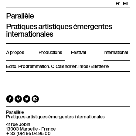
Fr
En
Parallèle
P
Pratiques artistiques émergentes
l
internationales
a
t
À propos
Productions
Festival
International
e
f
Édito
Programmation
Calendrier
Infos/Billetterie
o
r
m
e
F
V
T
I
P
a
i
w
n
c
m
i
s
a
e
e
t
t
Parallèle
r
b
o
t
a
Pratiques artistiques émergentes internationales
o
e
g
a
41 rue Jobin
o
r
r
13003
Marseille - France
k
a
l
+ 33 (0)4 95 04 95 00
m