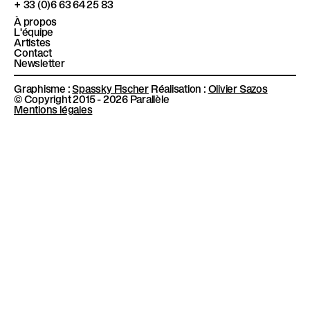
l
+ 33 (0)6 63 64 25 83
è
À propos
L'équipe
l
Artistes
Contact
e
Newsletter
Graphisme :
Spassky Fischer
Réalisation :
Olivier Sazos
© Copyright 2015 - 2026 Parallèle
Mentions légales