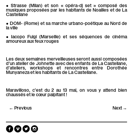
• Strasse (Milan) et son « opéra-dj set » composé des
musiques proposées par les habitants de Noailles et de La
Castellane
• DOM- (Rome) et sa marche urbano-poétique au Nord de
la ville
• Iacopo Fulgi (Marseille) et ses séquences de cinéma
amoureux aux feux rouges
Les deux semaines merveilleuses seront aussi composées
d’un atelier de Johnette avec des enfants de La Castellane,
d’ateliers, workshops et rencontres entre Dorothée
Munyaneza et les habitants de La Castellane.
Maravilloso, c’est du 2 au 13 mai, on vous y attend bien
chaussés et le cœur palpitant !
← Previous
Next →
F
V
T
I
a
i
w
n