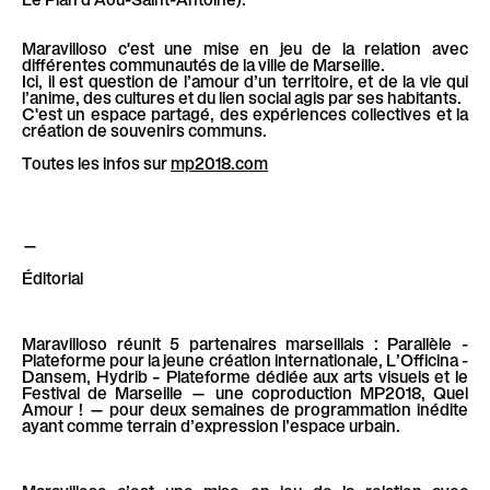
l
è
Maravilloso c'est une mise en jeu de la relation avec
l
différentes communautés de la ville de Marseille.
Ici, il est question de l’amour d’un territoire, et de la vie qui
e
l’anime, des cultures et du lien social agis par ses habitants.
C'est un espace partagé, des expériences collectives et la
création de souvenirs communs.
Toutes les infos sur
mp2018.com
—
Éditorial
Maravilloso réunit 5 partenaires marseillais : Parallèle -
Plateforme pour la jeune création internationale, L’Officina -
Dansem, Hydrib – Plateforme dédiée aux arts visuels et le
Festival de Marseille — une coproduction MP2018, Quel
Amour ! — pour deux semaines de programmation inédite
ayant comme terrain d’expression l’espace urbain.
Maravilloso c’est une mise en jeu de la relation avec