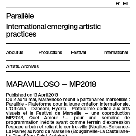
Fr
En
Parallèle
P
International emerging artistic
l
practices
a
t
About us
Productions
Festival
International
e
f
Artists
Archives
o
r
MARAVILLOSO — MP2018
m
e
Published on 13 April 2018
Du 2 au 13 mai,
Maravilloso réunit 5 partenaires marseillais :
P
Parallèle - Plateforme pour la jeune création internationale,
a
L'Officina - Dansem, Hydrib - Plateforme dédiée aux arts
visuels et le Festival de Marseille — une coproduction
r
MP2018, Quel Amour !—
pour une semaine de
programmation inédite ayant comme terrain d’expression
a
l’espace urbain et reliant le centre-ville (Noailles-Belsunce-
l
La Plaine) au Nord de Marseille (Bougainville-La Castellane-
Le Plan d'Aou-Saint-Antoine).