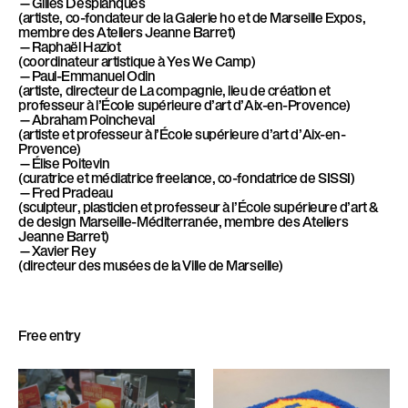
—Gilles Desplanques
(artiste, co-fondateur de la Galerie ho et de Marseille Expos,
membre des Ateliers Jeanne Barret)
—Raphaël Haziot
(coordinateur artistique à Yes We Camp)
—Paul-Emmanuel Odin
(artiste, directeur de La compagnie, lieu de création et
professeur à l’École supérieure d’art d’Aix-en-Provence)
—Abraham Poincheval
(artiste et professeur à l’École supérieure d’art d’Aix-en-
Provence)
—Élise Poitevin
(curatrice et médiatrice freelance, co-fondatrice de SISSI)
—Fred Pradeau
(sculpteur, plasticien et professeur à l’École supérieure d’art &
de design Marseille-Méditerranée, membre des Ateliers
Jeanne Barret)
—Xavier Rey
(directeur des musées de la Ville de Marseille)
Free entry