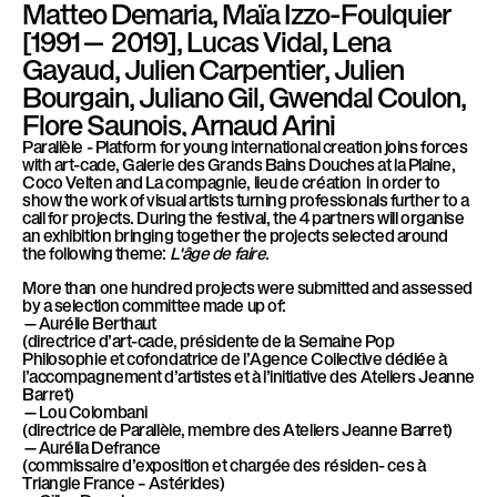
Matteo Demaria, Maïa Izzo-Foulquier
l
[1991— 2019], Lucas Vidal, Lena
è
Gayaud, Julien Carpentier, Julien
l
Bourgain, Juliano Gil, Gwendal Coulon,
e
Flore Saunois, Arnaud Arini
Parallèle - Platform for young international creation joins forces
with art-cade, Galerie des Grands Bains Douches at la Plaine,
Coco Velten and La compagnie, lieu de création in order to
show the work of visual artists turning professionals further to a
call for projects. During the festival, the 4 partners will organise
an exhibition bringing together the projects selected around
the following theme:
L'âge de faire
.
More than one hundred projects were submitted and assessed
by a selection committee made up of:
—Aurélie Berthaut
(directrice d’art-cade, présidente de la Semaine Pop
Philosophie et cofondatrice de l’Agence Collective dédiée à
l’accompagnement d’artistes et à l’initiative des Ateliers Jeanne
Barret)
—Lou Colombani
(directrice de Parallèle, membre des Ateliers Jeanne Barret)
—Aurélia Defrance
(commissaire d’exposition et chargée des résiden- ces à
Triangle France – Astérides)