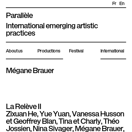
Fr
En
Parallèle
P
International emerging artistic
l
practices
a
t
About us
Productions
Festival
International
e
f
o
Mégane Brauer
r
m
e
P
La Relève II
a
Zixuan He, Yue Yuan, Vanessa Husson
r
et Geoffrey Blan, Tina et Charly, Théo
a
Jossien, Nina Sivager, Mégane Brauer,
l