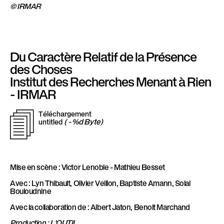
© IRMAR
Du Caractère Relatif de la Présence
des Choses
Institut des Recherches Menant à Rien
- IRMAR
Téléchargement
T
( - %d Byte)
untitled
é
Mise en scène : Victor Lenoble - Mathieu Besset
l
Avec : Lyn Thibault, Olivier Veillon, Baptiste Amann, Solal
Bouloudnine
é
Avec la collaboration de : Albert Jaton, Benoit Marchand
Production : L'OUTIL