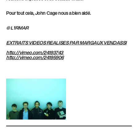
e
Pour tout cela, John Cage nous a bien aidé.
n
© L'IRMAR
t
EXTRAITS VIDEOS REALISES PAR MARGAUX VENDASSI
http://vimeo.com/24193743
http://vimeo.com/24195906