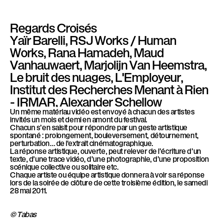
Regards Croisés
Yaïr Barelli, RSJ Works / Human
Works, Rana Hamadeh, Maud
Vanhauwaert, Marjolijn Van Heemstra,
Le bruit des nuages, L'Employeur,
Institut des Recherches Menant à Rien
- IRMAR, Alexander Schellow
Un même matériau vidéo est envoyé à chacun des artistes
invités un mois et demi en amont du festival.
Chacun s’en saisit pour répondre par un geste artistique
spontané : prolongement, bouleversement, détournement,
perturbation… de l'extrait cinématographique.
La réponse artistique, ouverte, peut relever de l’écriture d’un
texte, d’une trace vidéo, d’une photographie, d’une proposition
scénique collective ou solitaire etc.
Chaque artiste ou équipe artistique donnera à voir sa réponse
lors de la soirée de clôture de cette troisième édition, le samedi
28 mai 2011.
© Tabas