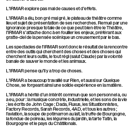
l
L’IRMAR explore pas mal de causes et d’effets.
è
l
L’IRMAR a élu, bon gré mal gré, le plateau de théâtre comme
lieu et sujet de présentation de ses recherches. Remué par une
e
ignorance presque totale de ce que peut bien être le Théâtre,
l’IRMAR s’attache donc à en fouiller les enjeux, préférant aux
gratte-ciel de la pensée scénique un creusement par le bas.
Les spectacles de l’IRMAR sont donc le résultat de la rencontre
entre des outils qui cherchent des choses et des choses qui
cherchent leurs outils, le tout régi (salut Claude) par la volonté
banale de sauver le monde et les animaux.
L’IRMAR pense qu’il y a trop de choses.
L’IRMAR a beaucoup travaillé sur Rien, et aussi sur Quelque
Chose, se forgeant ainsi une solide expérience en la matière.
L’IRMAR a hérité d’un intérêt commun que son personnel a, ou
a eu, pour : la musique concrète, industrielle, et les sons de la vie
; les écrits de John Cage ; Dada, Fluxus, les Situationnistes,
Factory Records, Sarah Records, 4AD, et tous les autres ;
l'aviation, la soupe de potimarron au lait, la truffe de Bourgogne,
la fondue de poireau, les légumes du jardin, la tarte Tatin, la
Bourgogne et le pays du Châtillonais.