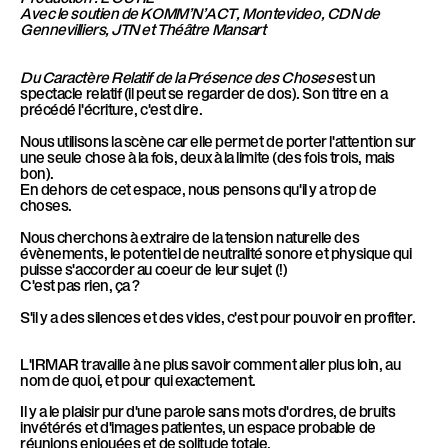
Avec le soutien de KOMM’N’ACT, Montevideo, CDN de
c
Gennevilliers, JTN et Théâtre Mansart
Du Caractère Relatif de la Présence des Choses
est un
h
spectacle relatif (il peut se regarder de dos). Son titre en a
précédé l'écriture, c'est dire.
Nous utilisons la scène car elle permet de porter l'attention sur
a
une seule chose à la fois, deux à la limite (des fois trois, mais
bon).
En dehors de cet espace, nous pensons qu'il y a trop de
r
choses.
Nous cherchons à extraire de la tension naturelle des
évènements, le potentiel de neutralité sonore et physique qui
g
puisse s'accorder au coeur de leur sujet (!)
C'est pas rien, ça ?
S'il y a des silences et des vides, c'est pour pouvoir en profiter.
e
L'IRMAR travaille à ne plus savoir comment aller plus loin, au
nom de quoi, et pour qui exactement.
m
Il y a le plaisir pur d'une parole sans mots d'ordres, de bruits
invétérés et d'images patientes, un espace probable de
réunions enjouées et de solitude totale.