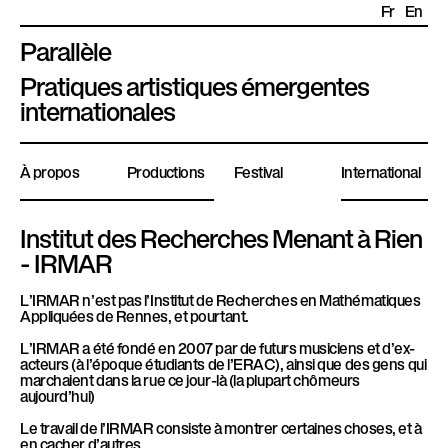
Fr
En
Parallèle
P
Pratiques artistiques émergentes
l
internationales
a
t
À propos
Productions
Festival
International
e
f
o
Institut des Recherches Menant à Rien
r
- IRMAR
m
L’IRMAR n’est pas l’Institut de Recherches en Mathématiques
e
Appliquées de Rennes, et pourtant.
P
L’IRMAR a été fondé en 2007 par de futurs musiciens et d’ex-
a
acteurs (à l’époque étudiants de l’ERAC), ainsi que des gens qui
r
marchaient dans la rue ce jour-là (la plupart chômeurs
aujourd’hui)
a
Le travail de l’IRMAR consiste à montrer certaines choses, et à
l
en cacher d’autres.