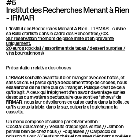
#5
Institut des Recherches Menant à Rien
- IRMAR
L’Institut des Recherches Menant A Rien - L’IRMAR - cuisine
sa Bulle d’artiste dans le cadre des Rencontres//03.
Sur réservation *nombre de place limité et en prévente
uniquement.
20 euros (cocktail / assortiment de tapas / dessert surprise /
vins bourguignons)
Présentation relative des choses
L'IRMAR souhaite avant tout bien manger avec ses hôtes, et
sans chichi. Et parce qu'il ya décidément trop de choses, nous
essaierons de ne faire que ça : manger. Puisque c'est de cela
qu'il s'agit. A ceux qui trépignent d'en savoir davantage sur les
dessous du mystère spectaculaire que sont les "shows" de
l'IRMAR, nous leur dévoilerons ce qui se cache dans la boîte, ce
qu'il y a sous la table, dans le sac, qui parle et qui change la
cassette.
Un menu composé et cuisiné par Olivier Veillon :
Cocktail doux amer // Velouté d'asperges vertes // Jambon
persillé bien de chez nous // Fougasses // Carpaccio de
poisson du jour // Oeufs pochés et pousses d'épinards poêlées