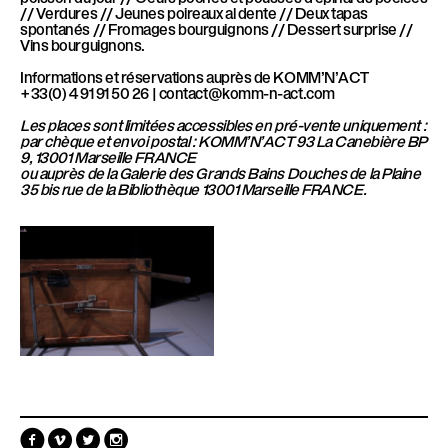
// Verdures // Jeunes poireaux al dente // Deux tapas
spontanés // Fromages bourguignons // Dessert surprise //
Vins bourguignons.
Informations et réservations auprès de KOMM’N’ACT
+33(0) 4 91 91 50 26 | contact@komm-n-act.com
Les places sont limitées accessibles en pré-vente uniquement :
par chèque et envoi postal : KOMM’N’ACT 93 La Canebière BP
9, 13001 Marseille FRANCE
ou auprès de la Galerie des Grands Bains Douches de la Plaine
35 bis rue de la Bibliothèque 13001 Marseille FRANCE.
F
V
T
I