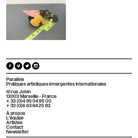
F
V
T
I
a
i
w
n
c
m
i
s
e
e
t
t
Parallèle
b
o
t
a
Pratiques artistiques émergentes internationales
o
e
g
41 rue Jobin
o
r
r
13003
Marseille - France
k
a
+ 33 (0)4 95 04 95 00
m
+ 33 (0)6 63 64 25 83
À propos
L'équipe
Artistes
Contact
Newsletter