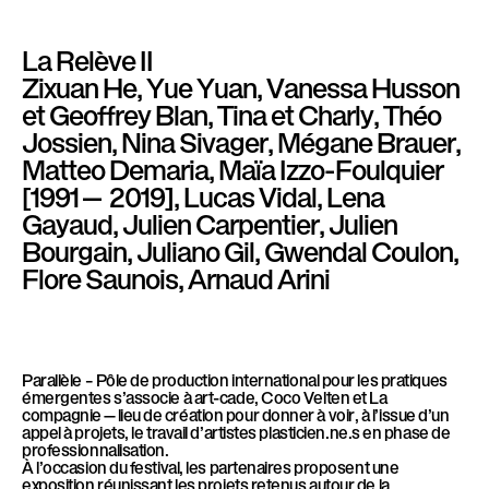
l
è
La Relève II
l
Zixuan He, Yue Yuan, Vanessa Husson
e
et Geoffrey Blan, Tina et Charly, Théo
Jossien, Nina Sivager, Mégane Brauer,
Matteo Demaria, Maïa Izzo-Foulquier
[1991— 2019], Lucas Vidal, Lena
Gayaud, Julien Carpentier, Julien
Bourgain, Juliano Gil, Gwendal Coulon,
Flore Saunois, Arnaud Arini
Parallèle – Pôle de production international pour les pratiques
émergentes s’associe à art-cade, Coco Velten et La
compagnie—lieu de création pour donner à voir, à l’issue d’un
appel à projets, le travail d’artistes plasticien.ne.s en phase de
professionnalisation.
À l’occasion du festival, les partenaires proposent une
exposition réunissant les projets retenus autour de la