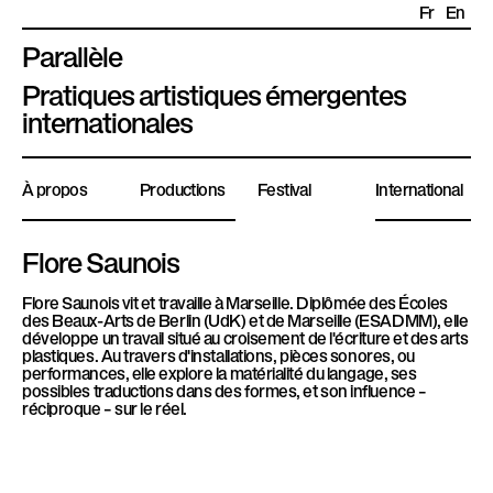
Fr
En
Parallèle
P
Pratiques artistiques émergentes
l
internationales
a
t
À propos
Productions
Festival
International
e
f
o
Flore Saunois
r
Flore Saunois vit et travaille à Marseille. Diplômée des Écoles
m
des Beaux-Arts de Berlin (UdK) et de Marseille (ESADMM), elle
e
développe un travail situé au croisement de l'écriture et des arts
plastiques. Au travers d'installations, pièces sonores, ou
P
performances, elle explore la matérialité du langage, ses
a
possibles traductions dans des formes, et son influence –
réciproque – sur le réel.
r
a
l