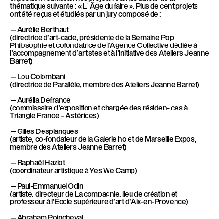
thématique suivante : « L’ Âge du faire ». Plus de cent projets
ont été reçus et étudiés par un jury composé de :
—Aurélie Berthaut
(directrice d’art-cade, présidente de la Semaine Pop
Philosophie et cofondatrice de l’Agence Collective dédiée à
l’accompagnement d’artistes et à l’initiative des Ateliers Jeanne
Barret)
—Lou Colombani
(directrice de Parallèle, membre des Ateliers Jeanne Barret)
—Aurélia Defrance
(commissaire d’exposition et chargée des résiden- ces à
Triangle France – Astérides)
—Gilles Desplanques
(artiste, co-fondateur de la Galerie ho et de Marseille Expos,
membre des Ateliers Jeanne Barret)
—Raphaël Haziot
(coordinateur artistique à Yes We Camp)
—Paul-Emmanuel Odin
(artiste, directeur de La compagnie, lieu de création et
professeur à l’École supérieure d’art d’Aix-en-Provence)
—Abraham Poincheval