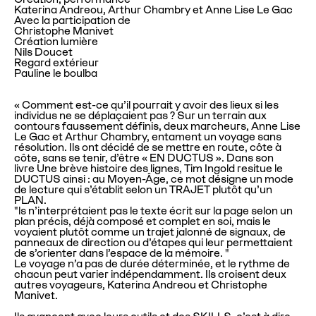
l
Katerina Andreou, Arthur Chambry et Anne Lise Le Gac
Avec la participation de
è
Christophe Manivet
l
Création lumière
Nils Doucet
e
Regard extérieur
Pauline le boulba
« Comment est-ce qu’il pourrait y avoir des lieux si les
individus ne se déplaçaient pas ? Sur un terrain aux
contours faussement définis, deux marcheurs, Anne Lise
Le Gac et Arthur Chambry, entament un voyage sans
résolution. Ils ont décidé de se mettre en route, côte à
côte, sans se tenir, d’être « EN DUCTUS ». Dans son
livre Une brève histoire des lignes, Tim Ingold resitue le
DUCTUS ainsi : au Moyen-Âge, ce mot désigne un mode
de lecture qui s’établit selon un TRAJET plutôt qu’un
PLAN.
"ls n’interprétaient pas le texte écrit sur la page selon un
plan précis, déjà composé et complet en soi, mais le
voyaient plutôt comme un trajet jalonné de signaux, de
panneaux de direction ou d’étapes qui leur permettaient
de s’orienter dans l’espace de la mémoire. "
Le voyage n’a pas de durée déterminée, et le rythme de
chacun peut varier indépendamment. Ils croisent deux
autres voyageurs, Katerina Andreou et Christophe
Manivet.
Ils avancent avec leurs outils et des SKILLS, c’est à dire