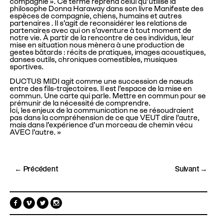
compagnie ». Ce terme reprend celui qu’utilise la
philosophe Donna Haraway dans son livre Manifeste des
espèces de compagnie, chiens, humains et autres
partenaires . Il s’agit de reconsidérer les relations de
partenaires avec qui on s’aventure à tout moment de
notre vie. À partir de la rencontre de ces individus, leur
mise en situation nous mènera à une production de
gestes bâtards : récits de pratiques, images acoustiques,
danses outils, chroniques comestibles, musiques
sportives.
DUCTUS MIDI agit comme une succession de nœuds
entre des fils-trajectoires. Il est l’espace de la mise en
commun. Une carte qui parle. Mettre en commun pour se
prémunir de la nécessité de comprendre.
Ici, les enjeux de la communication ne se résoudraient
pas dans la compréhension de ce que VEUT dire l’autre,
mais dans l’expérience d’un morceau de chemin vécu
AVEC l’autre. »
← Précédent
Suivant →
F
V
T
I
a
i
w
n
c
m
i
s