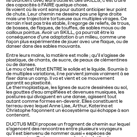
des capacités à FAIRE quelque chose.
Ils voient où ils vont sans pour autant anticiper leur point
de chute. Leur chemin ne dessine pas une ligne droite
mais une trajectoire tortueuse aux multiples virages. Ce
terrain n’est pas très stable, il regorge de reliefs, de trous,
de bosses, de flaques, de touffes, de sables mous ou de
cailloux pointus. Avoir un SKILL, ça pourrait être la
conséquence d’une adaptation à un milieu, comme une
façon plus expérimentée de jouer avec une flaque, ou de
danser dans des sables mouvants.
Entre leurs mains, la matière est molle ; qu’il s’agisse de
plastique, de chants, de sucre, de peaux de clémentines
ou de danses.
Le mou c’est l’état ENTRE le solide et le liquide. Soumis à
de multiples variations, il ne parvient jamais vraiment à se
fixer dans un camp. Il va et vient et ce mouvement
garantit sa plasticité.
Le thermoplastique, les lignes de sucre dessinées au sol,
les gouttes d’eau amplifiées et devenues musiques, les
postures qui divaguent en une danse, agissent tout
autant comme formes en-devenir. Elles constituent le
terreau avec lequel Anne Lise, Arthur, Katerina et
Christophe façonnent un écosystème qui échappe à son
contenant.
DUCTUS MIDI propose un fragment de chemin sur lequel
s’agencent des rencontres entre plusieurs voyageurs
qu’il est bienvenu de nommer aussi « espèces de