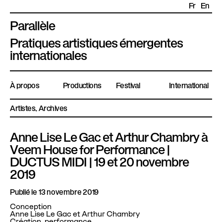
Fr
En
Parallèle
P
Pratiques artistiques émergentes
l
internationales
a
t
À propos
Productions
Festival
International
e
f
Artistes
Archives
o
r
Anne Lise Le Gac et Arthur Chambry à
m
Veem House for Performance |
e
DUCTUS MIDI | 19 et 20 novembre
P
2019
a
r
Publié le 13 novembre 2019
a
Conception
l
Anne Lise Le Gac et Arthur Chambry
Création, performance