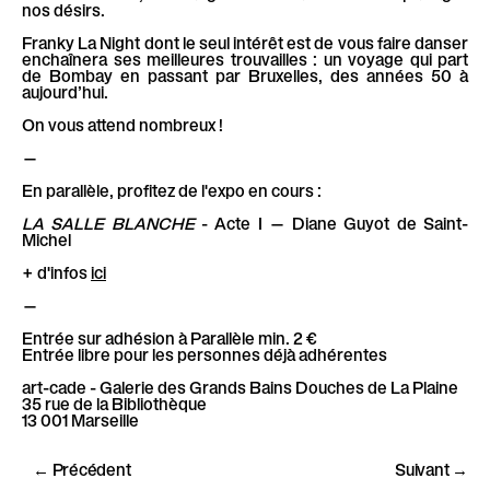
l
nos désirs.
è
Franky La Night dont le seul intérêt est de vous faire danser
enchaînera ses meilleures trouvailles : un voyage qui part
l
de Bombay en passant par Bruxelles, des années 50 à
e
aujourd’hui.
On vous attend nombreux !
—
En parallèle, profitez de l'expo en cours :
LA SALLE BLANCHE
- Acte I — Diane Guyot de Saint-
Michel
+ d'infos
ici
—
Entrée sur adhésion à Parallèle min. 2 €
Entrée libre pour les personnes déjà adhérentes
art-cade - Galerie des Grands Bains Douches de La Plaine
35 rue de la Bibliothèque
13 001 Marseille
← Précédent
Suivant →