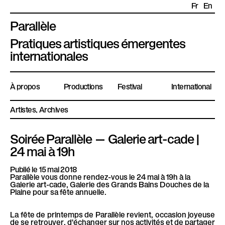
Fr
En
Parallèle
P
Pratiques artistiques émergentes
l
internationales
a
t
À propos
Productions
Festival
International
e
f
Artistes
Archives
o
r
Soirée Parallèle — Galerie art-cade |
m
24 mai à 19h
e
P
Publié le 15 mai 2018
Parallèle vous donne rendez-vous le 24 mai à 19h à la
a
Galerie art-cade, Galerie des Grands Bains Douches de la
r
Plaine pour sa fête annuelle.
a
La fête de printemps de Parallèle revient, occasion joyeuse
l
de se retrouver, d'échanger sur nos activités et de partager